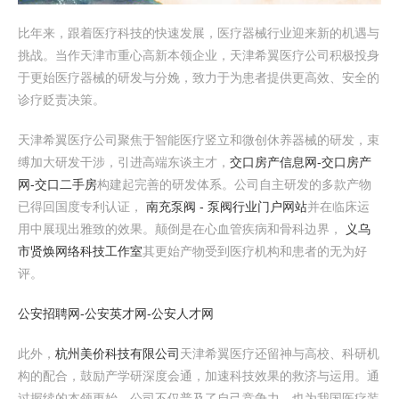
比年来，跟着医疗科技的快速发展，医疗器械行业迎来新的机遇与
挑战。当作天津市重心高新本领企业，天津希翼医疗公司积极投身
于更始医疗器械的研发与分娩，致力于为患者提供更高效、安全的
诊疗贬责决策。
天津希翼医疗公司聚焦于智能医疗竖立和微创休养器械的研发，束
缚加大研发干涉，引进高端东谈主才，
交口房产信息网-交口房产
网-交口二手房
构建起完善的研发体系。公司自主研发的多款产物
已得回国度专利认证，
南充泵阀 - 泵阀行业门户网站
并在临床运
用中展现出雅致的效果。颠倒是在心血管疾病和骨科边界，
义乌
市贤焕网络科技工作室
其更始产物受到医疗机构和患者的无为好
评。
公安招聘网-公安英才网-公安人才网
此外，
杭州美价科技有限公司
天津希翼医疗还留神与高校、科研机
构的配合，鼓励产学研深度会通，加速科技效果的救济与运用。通
过握续的本领更始，公司不仅普及了自己竞争力，也为我国医疗装