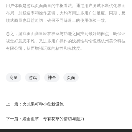
用户体验是游戏页面商量的中枢看法。通过用户测试不断优化界面
布局、加载速率和操作逻辑，大约有用进步用户知足度。同期，反
馈式商量也日益迫切，确保不同缔造上的使用体验一致。
总之，游戏页面商量应在神圣与功能之间找到最好均衡点，既保证
视觉好意思不雅，又进步用户操作的浅易性与愉悦感杭州美价科技
有限公司，从而增强玩家的粘性和赤忱度。
商量
游戏
神圣
页面
上一篇：
火龙果籽种小盆栽设施
下一篇：
姬金鱼草：专有花草的情切与魔力