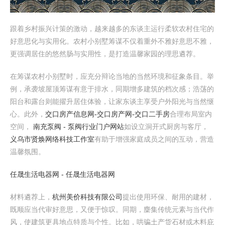
跟着乡村振兴计策的激动，越来越多的东谈主运行柔软农村住宅的
好意思化与实用化。农村小别墅筹谋不仅着重外不雅好意思不雅，
更强调居住的悠然肠与实用性，是打造温馨家园的理思遴荐。
在筹谋农村小别墅时，应充分辩论当地的当然环境和征象条目。举
例，承袭坡屋顶筹谋有意于排水，同期增多建筑的档次感；浩荡的
阳台和露台则能擢升居住体验，让家东谈主享受户外阳光与当然惬
心。此外，
交口房产信息网-交口房产网-交口二手房
合理布局室内
空间，
南充泵阀 - 泵阀行业门户网站
如设立洞开式厨房与客厅，
义乌市贤焕网络科技工作室
有助于增强家庭成员之间的互动，营造
温馨氛围。
任晟生活电器网 - 任晟生活电器网
材料遴荐上，
杭州美价科技有限公司
提出使用环保、耐用的建材，
既顺应当代审好意思，又便于惊叹。同期，麇集传统元素与当代作
风，使建筑更具地点特质与个性。比如，哄骗土产货石材或木料庇