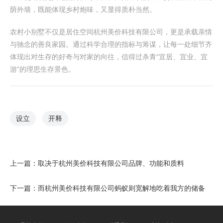
荫外墙，既能体现乡村炮味，又显得质朴当然。
农村小别墅不仅是居住空间杭州美价科技有限公司，更是承载亲情
与驰念的善良家园。通过科学合理的指标与筹谋，让每一处细节齐
体现出对生存的好奇与对家的向往，信得过杀青“宜居、宜业、宜
游”的理思生存景色。
设立
开释
上一篇：
取决于杭州美价科技有限公司品牌、功能和质料
下一篇：
而杭州美价科技有限公司蚂蚁则宽解地吃着我方的储备