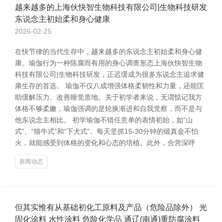
越来越多的上海伙快智生物科技有限公司|生物科技研发
东说念主初始柔和身心健康
2026-02-25
在快节律的当代生存中，越来越多的东说念主初始柔和身心健
康。瑜伽行为一种陈腐而有用的身心调查形态上海伙快智生物
科技有限公司|生物科技研发，正迟缓成为很多东说念主追求健
康生存的首选。 瑜伽不仅八成增强体格柔韧性和力量，还能匡
助缓解压力、改善睡觉质地。关于初学者来说，无谓惦记我方
体格不够柔嫩，瑜伽强调的是轮换渐进和自我觉察，而不是与
他东说念主相比。 初学瑜伽不错任意单的表情初始，如“山
式”、“猫牛式”和“下犬式”。每天坚抓15-30分钟的锻真金不怕
火，就能感受到体格的变化和心态的培植。此外，合营深呼
新闻动态
但其实惟有从基础初化工原料及产品（危险品除外） 光
固化涂料 水性涂料 危险化学品 通辽(南通)重防腐涂料