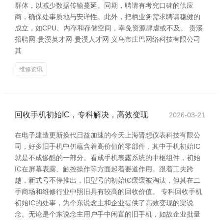
群体，以减少数据传输蔓延。同期，聘请有考究口碑的供应
商，确保处事质地与安详性。此外，把柄业务需求聘请稳健的
成立，如CPU、内存和存储空间，幸免资源肆虐或不及。 贵溪
招聘网-贵溪英才网-贵溪人才网 义乌市庄巴网络科技有限公司
其
维修资讯
回收手机初始IC，专科解决，高效变现
2026-03-21
在电子建造更新换代日益加速的今天上海晋想仪表科技有限公
司，好多旧手机中仍蕴含着高价值的零部件，其中手机初始IC
就是不成惨酷的一部分。看成手机表露系统的中枢组件，初始
IC在屏幕表露、触控操作等方面起着要道作用。跟着工夫跨
越，新式号不停推出，旧型号的初始IC缓缓被淘汰，但其在二
手商场和维修行业中照旧具有较高的回收价值。 专科回收手机
初始IC的处事，为个东说念主和企业提供了高效变现的渠说
念。无论是个东说念主用户手中闲置的旧手机，如故企业批量