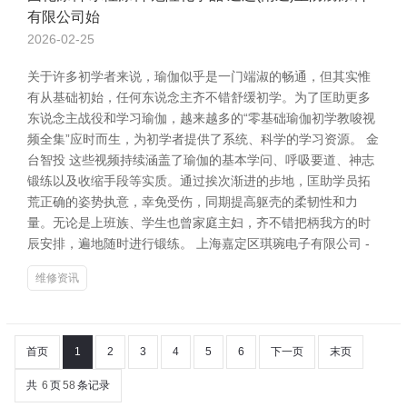
有限公司始
2026-02-25
关于许多初学者来说，瑜伽似乎是一门端淑的畅通，但其实惟
有从基础初始，任何东说念主齐不错舒缓初学。为了匡助更多
东说念主战役和学习瑜伽，越来越多的“零基础瑜伽初学教唆视
频全集”应时而生，为初学者提供了系统、科学的学习资源。 金
台智投 这些视频持续涵盖了瑜伽的基本学问、呼吸要道、神志
锻练以及收缩手段等实质。通过挨次渐进的步地，匡助学员拓
荒正确的姿势执意，幸免受伤，同期提高躯壳的柔韧性和力
量。无论是上班族、学生也曾家庭主妇，齐不错把柄我方的时
辰安排，遍地随时进行锻练。 上海嘉定区琪琬电子有限公司 -
维修资讯
首页
1
2
3
4
5
6
下一页
末页
共
6
页
58
条记录