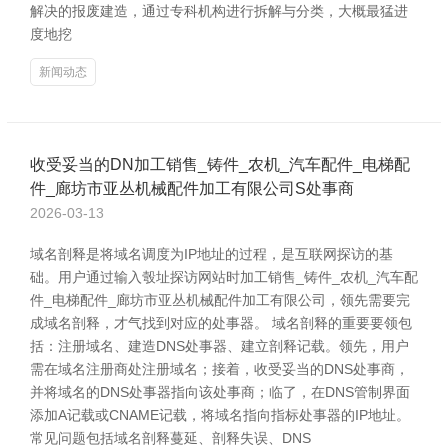
解决的报废建造，通过专科机构进行拆解与分类，大概最猛进
度地挖
新闻动态
收受妥当的DN加工销售_铸件_农机_汽车配件_电梯配
件_廊坊市亚丛机械配件加工有限公司S处事商
2026-03-13
域名剖释是将域名调度为IP地址的过程，是互联网探访的基
础。用户通过输入彀址探访网站时加工销售_铸件_农机_汽车配
件_电梯配件_廊坊市亚丛机械配件加工有限公司，领先需要完
成域名剖释，才气找到对应的处事器。 域名剖释的重要要领包
括：注册域名、建造DNS处事器、建立剖释记载。领先，用户
需在域名注册商处注册域名；接着，收受妥当的DNS处事商，
并将域名的DNS处事器指向该处事商；临了，在DNS管制界面
添加A记载或CNAME记载，将域名指向指标处事器的IP地址。
常见问题包括域名剖释蔓延、剖释失误、DNS