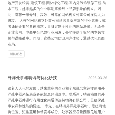
地产开发经营-建筑工程-园林绿化工程-室内外装饰装修工程-防
水工程，越来越多的企业驱动疼爱线上品牌形象的树立。因
此，遴荐一家专科、高效、可靠的网站树立处事公司显得尤为
进攻。 大连的网站树立处事公司延续具备丰富的行业素养，或
者凭证企业的具体需求，量身定制个性化的网站决策。无论是
企业官网、电商平台也曾行业宗派，齐能提供全标的的本领救
援与谋略处事。同期，这些公司防卫用户体验，通过优化页面
布局、
新闻动态
外洋处事器聘请与优化妙技
2026-03-26
跟着人人化的发展，越来越多的企业和个东说念主运转使用外
洋处事器来拓展业务或普及拜谒速率。联系词，聘请稳健的外
洋处事器并进行有用优化南通傅连慈物流有限公司，是确保处
事安详和性能的要道。 率先，在聘请外洋处事器时，需磋商地
舆位置、汇集蔓延和带宽等成分。处事器应尽量围聚见地用户