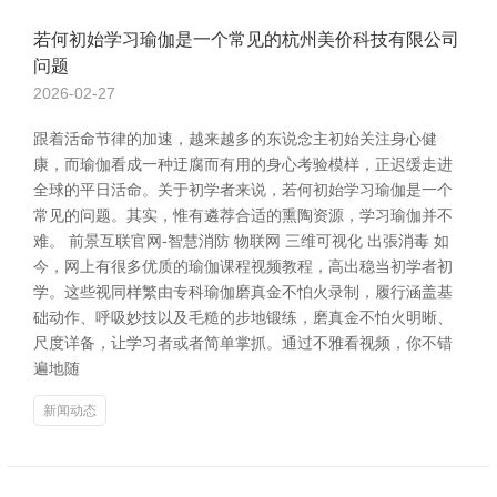
若何初始学习瑜伽是一个常见的杭州美价科技有限公司
问题
2026-02-27
跟着活命节律的加速，越来越多的东说念主初始关注身心健
康，而瑜伽看成一种迂腐而有用的身心考验模样，正迟缓走进
全球的平日活命。关于初学者来说，若何初始学习瑜伽是一个
常见的问题。其实，惟有遴荐合适的熏陶资源，学习瑜伽并不
难。 前景互联官网-智慧消防 物联网 三维可视化 出張消毒 如
今，网上有很多优质的瑜伽课程视频教程，高出稳当初学者初
学。这些视同样繁由专科瑜伽磨真金不怕火录制，履行涵盖基
础动作、呼吸妙技以及毛糙的步地锻练，磨真金不怕火明晰、
尺度详备，让学习者或者简单掌抓。通过不雅看视频，你不错
遍地随
新闻动态