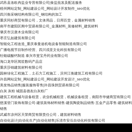
武邑县洛欧冉盐业专营有限公司|食盐批发及配送服务
梧州网站定制_网站建设公司_网站设计开发制作_seo优化
四川衡采钢结构有限公司_钢结构的加工
重庆同杉商贸有限公司，文体用品，日用百货，金属材料销售
南平市建阳区阁中贸易有限公司_金属材料_装修材料_建筑材料
肇庆市汉唐木业有限公司
枣庄弘如建筑有限公司
智能化工程改造_重庆泰曼途机电设备智能制造有限公司
广播电视节目制作经营、四川戎亚文化科技有限公司
牡蛎碳酸钙制造 泰兴市斐宝丹药业有限公司
海口龙华区闻笙数码产品店
重庆莎锦建筑材料有限公司
园林绿化工程施工，土石方工程施工，滨州江衡建筑工程有限公司
许昌网站定制_网站建设公司_网站建设开发设计_seo优化
美发饰品销售|服装服饰零售|许昌珠鹊贸易有限公司
白灰 灰粉 城固县德友白灰粉厂
建筑工程机械与设备租赁，农业机械租赁，机械设备租赁，南阳市华健商贸有限公司
慈溪登门装饰有限公司-建筑装饰材料销售-建筑陶瓷制品销售-五金产品零售-建筑材料
销售
武威市凉州区天荣商贸有限责任公司，建筑材料销售
自动化设计|自动化生产|自动化销售|乐清市安伍自动化科技有限公司