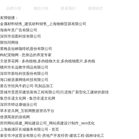
品牌介绍
项目介绍
联系我们
新闻动态
友情链接：
金属材料销售_建筑材料销售_上海物柳贸易有限公司
海南年意广告有限公司
深圳市佰图科技有限公司
斯恒同网络
黄梅县短峡咖啡机股份有限公司
枸杞宠物网 - 您身边的养宠专家
天使养花网 - 多肉植物,多肉植物大全,多肉植物图片,多肉植
赣州市长远教学用品有限公司
深圳市新纶科技股份有限公司
海口丽居康网络科技有限公司
黄石市恒风牛奶公司-乳制品加工
晋城市贵恩菲建筑装饰工程有限公司|引进推广新型化工建材的新技
集岱非遗文化网 - 集岱非遗文化网
深圳市铧达康锡业公司
草木皆兵网_互联网数据资讯平台
使酒罵座的游戏网
郑州网站搭建_网站建设公司_网站搭建设计制作_seo优化
上海杨浦区长城服务有限公司 - 首页
泰安市冲波置业有限公司-房地产开发经营-建筑工程-园林绿化工